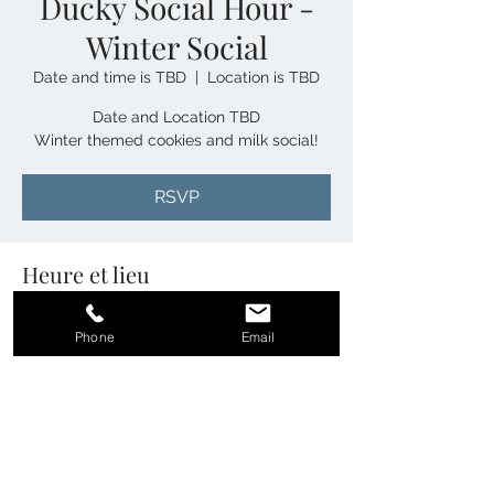
Ducky Social Hour -
Winter Social
Date and time is TBD
  |  
Location is TBD
Date and Location TBD
RSVP
Heure et lieu
Date and time is TBD
Phone
Email
Location is TBD
RSVP
Partager cet événement