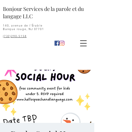
Bonjour Services de la parole et du
langage LLC
140, avenue de l'Érable
Banque rouge, NJ 07701
(732)290-5158